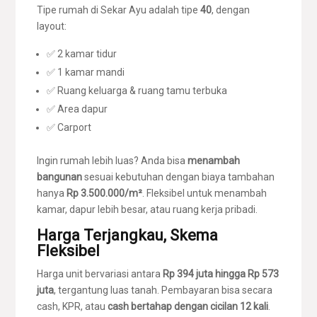
Tipe rumah di Sekar Ayu adalah tipe
40
, dengan
layout:
✅ 2 kamar tidur
✅ 1 kamar mandi
✅ Ruang keluarga & ruang tamu terbuka
✅ Area dapur
✅ Carport
Ingin rumah lebih luas? Anda bisa
menambah
bangunan
sesuai kebutuhan dengan biaya tambahan
hanya
Rp 3.500.000/m²
. Fleksibel untuk menambah
kamar, dapur lebih besar, atau ruang kerja pribadi.
Harga Terjangkau, Skema
Fleksibel
Harga unit bervariasi antara
Rp 394 juta hingga Rp 573
juta
, tergantung luas tanah. Pembayaran bisa secara
cash, KPR, atau
cash bertahap dengan cicilan 12 kali
.