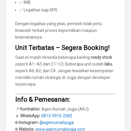
✅ IMB
✅ Legalitas siap KPR
Dengan legalitas yang jelas, pembeli tidak perlu
khawatir terkait proses kepemilikan maupun
keamanannya.
Unit Terbatas – Segera Booking!
Saat ini masih tersedia beberapa kavling
ready stock
seperti A1–A5 dan C1–C3. Beberapa unit sudah
laku
,
seperti A6, B2, dan C4. Jangan lewatkan kesempatan
memiliki rumah strategis di Jogja dengan developer
terpercaya.
Info & Pemesanan:
📍
Kontraktor:
Agen Rumah Jogja (ARJ)
📱
WhatsApp:
0813-5910-2582
🌐
Instagram:
@agenrumahjogja
🌐
Website:
www.agenrumahjogja.com