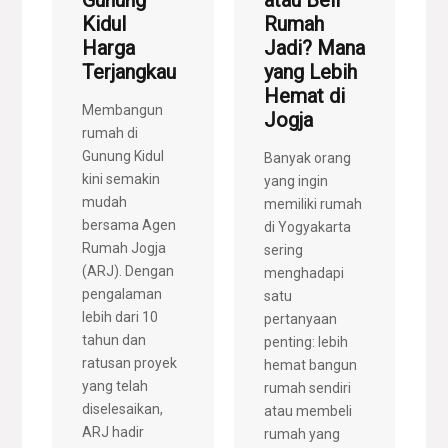
Gunung
atau Beli
Kidul
Rumah
Harga
Jadi? Mana
Terjangkau
yang Lebih
Hemat di
Membangun
Jogja
rumah di
Gunung Kidul
Banyak orang
kini semakin
yang ingin
mudah
memiliki rumah
bersama Agen
di Yogyakarta
Rumah Jogja
sering
(ARJ). Dengan
menghadapi
pengalaman
satu
lebih dari 10
pertanyaan
tahun dan
penting: lebih
ratusan proyek
hemat bangun
yang telah
rumah sendiri
diselesaikan,
atau membeli
ARJ hadir
rumah yang