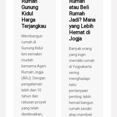
Rumah
Rumah
Gunung
atau Beli
Kidul
Rumah
Harga
Jadi? Mana
Terjangkau
yang Lebih
Hemat di
Membangun
Jogja
rumah di
Gunung Kidul
Banyak orang
kini semakin
yang ingin
mudah
memiliki rumah
bersama Agen
di Yogyakarta
Rumah Jogja
sering
(ARJ). Dengan
menghadapi
pengalaman
satu
lebih dari 10
pertanyaan
tahun dan
penting: lebih
ratusan proyek
hemat bangun
yang telah
rumah sendiri
diselesaikan,
atau membeli