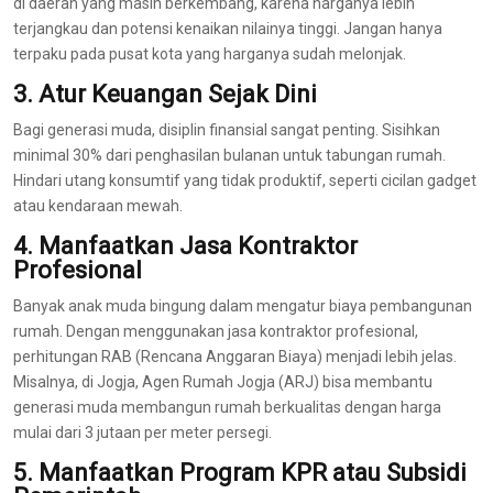
di daerah yang masih berkembang, karena harganya lebih
terjangkau dan potensi kenaikan nilainya tinggi. Jangan hanya
terpaku pada pusat kota yang harganya sudah melonjak.
3. Atur Keuangan Sejak Dini
Bagi generasi muda, disiplin finansial sangat penting. Sisihkan
minimal 30% dari penghasilan bulanan untuk tabungan rumah.
Hindari utang konsumtif yang tidak produktif, seperti cicilan gadget
atau kendaraan mewah.
4. Manfaatkan Jasa Kontraktor
Profesional
Banyak anak muda bingung dalam mengatur biaya pembangunan
rumah. Dengan menggunakan jasa kontraktor profesional,
perhitungan RAB (Rencana Anggaran Biaya) menjadi lebih jelas.
Misalnya, di Jogja, Agen Rumah Jogja (ARJ) bisa membantu
generasi muda membangun rumah berkualitas dengan harga
mulai dari 3 jutaan per meter persegi.
5. Manfaatkan Program KPR atau Subsidi