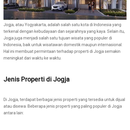
Jogja, atau Yogyakarta, adalah salah satu kota di Indonesia yang
terkenal dengan kebudayaan dan sejarahnya yang kaya. Selain itu,
Jogja juga menjadi salah satu tujuan wisata yang populer di
Indonesia, baik untuk wisatawan domestik maupun internasional.
Hal ini membuat permintaan terhadap properti di Jogja semakin
meningkat dari waktu ke waktu.
Jenis Properti di Jogja
Di Jogja, terdapat berbagai jenis properti yang tersedia untuk dijual
atau disewa. Beberapa jenis properti yang paling populer di Jogja
antara lain: