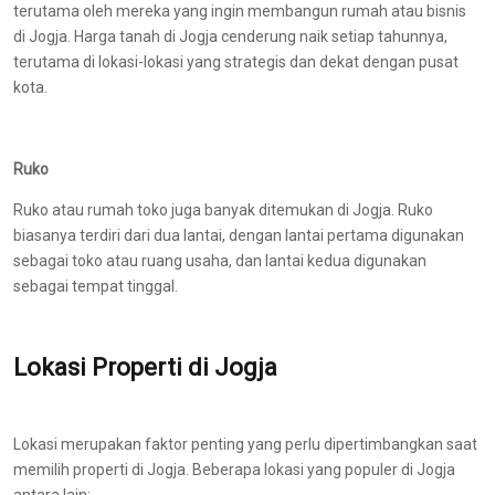
terutama oleh mereka yang ingin membangun rumah atau bisnis
di Jogja. Harga tanah di Jogja cenderung naik setiap tahunnya,
terutama di lokasi-lokasi yang strategis dan dekat dengan pusat
kota.
Ruko
Ruko atau rumah toko juga banyak ditemukan di Jogja. Ruko
biasanya terdiri dari dua lantai, dengan lantai pertama digunakan
sebagai toko atau ruang usaha, dan lantai kedua digunakan
sebagai tempat tinggal.
Lokasi Properti di Jogja
Lokasi merupakan faktor penting yang perlu dipertimbangkan saat
memilih properti di Jogja. Beberapa lokasi yang populer di Jogja