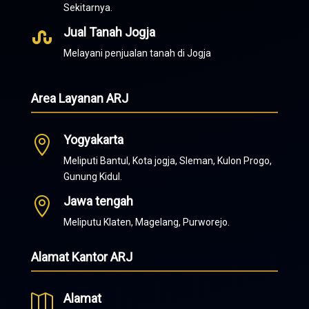
Sekitarnya.
Jual Tanah Jogja

Melayani penjualan tanah di Jogja
Area Layanan ARJ
Yogyakarta

Meliputi Bantul, Kota jogja, Sleman, Kulon Progo,
Gunung Kidul.
Jawa tengah

Meliputu Klaten, Magelang, Purworejo.
Alamat Kantor ARJ
Alamat
