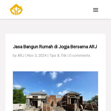
Jasa Bangun Rumah di Jogja Bersama ARJ
by
ARJ
|
Nov 3, 2024
|
Tips & Trik
|
0 comments