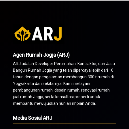
Agen Rumah Jogja (ARJ)
ARJ adalah Developer Perumahan,
Kontraktor
, dan Jasa
Bangun Rumah Jogja yang telah dipercaya lebih dari 10
tahun dengan pengalaman membangun 300+ rumah di
Yogyakarta dan sekitarnya. Kami melayani
pembangunan rumah, desain rumah, renovasi rumah,
jual rumah Jogja, serta konsultasi properti untuk
membantu mewujudkan hunian impian Anda.
Media Sosial ARJ