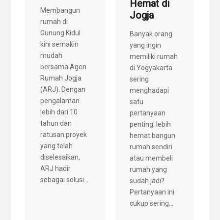
Hemat di
Membangun
Jogja
rumah di
Gunung Kidul
Banyak orang
kini semakin
yang ingin
mudah
memiliki rumah
bersama Agen
di Yogyakarta
Rumah Jogja
sering
(ARJ). Dengan
menghadapi
pengalaman
satu
lebih dari 10
pertanyaan
tahun dan
penting: lebih
ratusan proyek
hemat bangun
yang telah
rumah sendiri
diselesaikan,
atau membeli
ARJ hadir
rumah yang
sebagai solusi...
sudah jadi?
Pertanyaan ini
cukup sering...