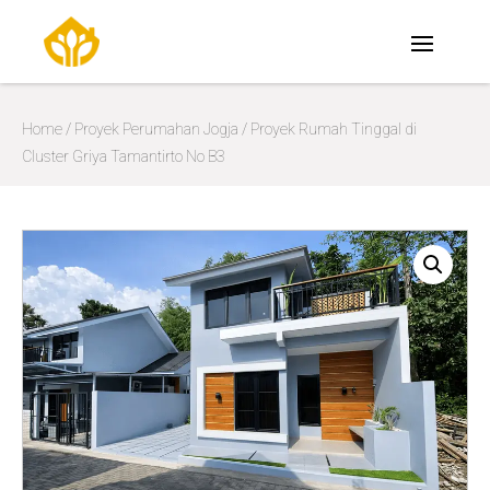
Home
/
Proyek Perumahan Jogja
/ Proyek Rumah Tinggal di
Cluster Griya Tamantirto No B3