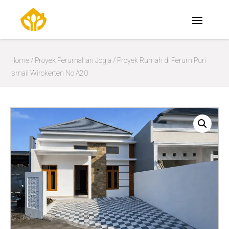
Home
/
Proyek Perumahan Jogja
/ Proyek Rumah di Perum Puri
Ismail Wirokerten No A20