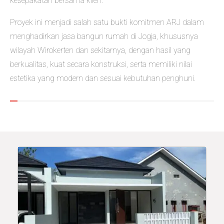
kesepakatan bersama klien.
Proyek ini menjadi salah satu bukti komitmen ARJ dalam
menghadirkan jasa bangun rumah di Jogja, khususnya
wilayah Wirokerten dan sekitarnya, dengan hasil yang
berkualitas, kuat secara konstruksi, serta memiliki nilai
estetika yang modern dan sesuai kebutuhan penghuni.