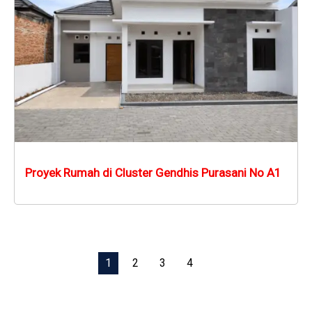
Proyek Rumah di Cluster Gendhis Purasani No A1
1
2
3
4