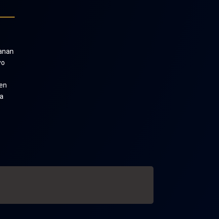
anan
yo
en
wa