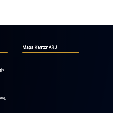
Maps Kantor ARJ
gja,
ang,