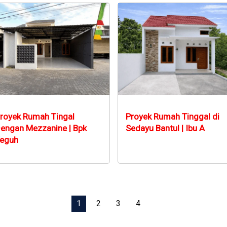
royek Rumah Tingal
Proyek Rumah Tinggal di
engan Mezzanine | Bpk
Sedayu Bantul | Ibu A
eguh
1
2
3
4