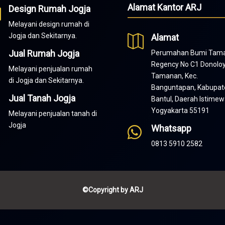
Alamat Kantor ARJ
Design Rumah Jogja
l
Melayani design rumah di
Jogja dan Sekitarnya.
Alamat

Jual Rumah Jogja
Perumahan Bumi Tam
J
Regency No C1 Donolo
Melayani penjualan rumah
Tamanan, Kec.
di Jogja dan Sekitarnya.
Banguntapan, Kabupat
Jual Tanah Jogja

Bantul, Daerah Istime
Yogyakarta 55191
Melayani penjualan tanah di
Jogja
Whatsapp

0813 5910 2582
©Copyright by ARJ