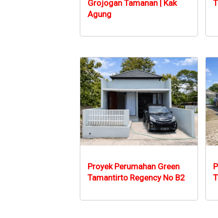
Grojogan Tamanan | Kak
T
Agung
Proyek Perumahan Green
P
Tamantirto Regency No B2
T